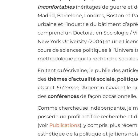
inconfortables
(héritages de guerre et 
Madrid, Barcelone, Londres, Boston et Par
urbaine et l’industrie du bâtiment d’apr
comprend un Doctorat en Sociologie / Vi
New York University (2004) et une Licence
cours de sciences politiques à l’Université
méthodologie pour la recherche sociale à
En tant qu’écrivaine, je publie des article
des
thèmes d’actualité sociale, politiqu
Post
et
El Correo
, l’Argentin
Clarín
et le q
des
conférences
de façon occasionnelle.
Comme chercheuse indépendante, je m’intér
possède un profil actif de recherche et d
(voir
Publications
), y compris, plus réce
esthétique de la politique et je tiens n