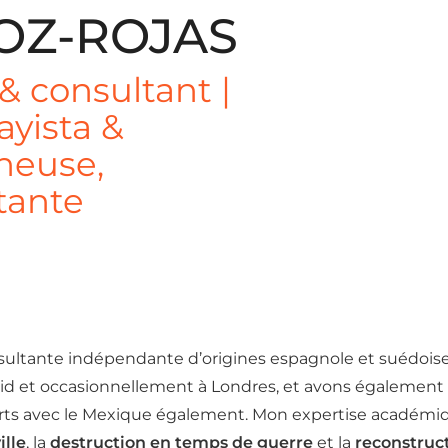
OZ-ROJAS
 & consultant |
ayista &
cheuse,
tante
sultante indépendante d’origines espagnole et suédoise,
drid et occasionnellement à Londres, et avons également 
s forts avec le Mexique également. Mon expertise académ
ille
, la
destruction en temps de guerre
et la
reconstruc