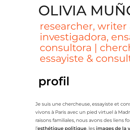
Skip
OLIVIA MUÑ
to
content
researcher, writer
investigadora, ens
consultora | cher
essayiste & consul
profil
Je suis une chercheuse, essayiste et con
vivons à Paris avec un pied virtuel à Ma
raisons familiales, nous avons des lien
l’
esthétique politique
, les
images de la v