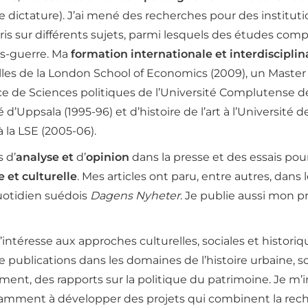
de dictature). J’ai mené des recherches pour des instit
is sur différents sujets, parmi lesquels des études compa
ès-guerre. Ma
formation internationale et interdiscipli
lles de la London School of Economics (2009), un Master
 de Sciences politiques de l’Université Complutense de M
 d’Uppsala (1995-96) et d’histoire de l’art à l’Université 
 la LSE (2005-06).
s d’
analyse et
d’
opinion
dans la presse et des essais po
e et culturelle
. Mes articles ont paru, entre autres, dans
uotidien suédois
Dagens Nyheter
. Je publie aussi mon 
esse aux approches culturelles, sociales et historiques 
e publications dans les domaines de l’histoire urbaine, so
mment, des rapports sur la politique du patrimoine. Je m’
otamment à développer des projets qui combinent la rec